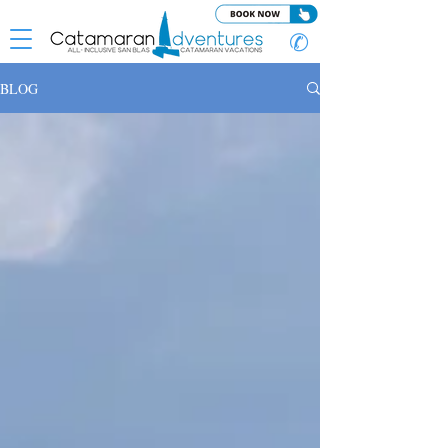
✆
BLOG