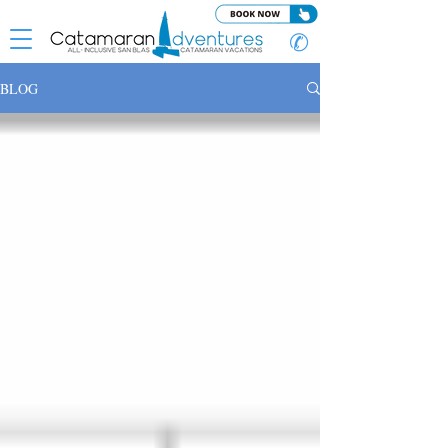
✆
BLOG