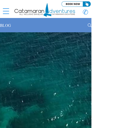
✆
BLOG