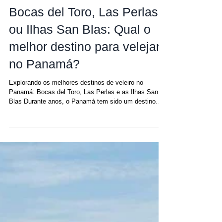
Amanda
27 de jan.
Bocas del Toro, Las Perlas
ou Ilhas San Blas: Qual o
melhor destino para velejar
no Panamá?
Explorando os melhores destinos de veleiro no
Panamá: Bocas del Toro, Las Perlas e as Ilhas San
Blas Durante anos, o Panamá tem sido um destino
predileto para aluguel de iates para aqueles que
buscam férias inesquecíveis navegando. Aqui, você
tem a liberdade de escolher a região que melhor se
adapta ao seu estilo de viagem, seja no Caribe ou no
Pacífico , cada uma com seu próprio caráter,
paisagens e experiências únicas. Localizado ao sul da
rota dos furacões, o Panamá, ao c