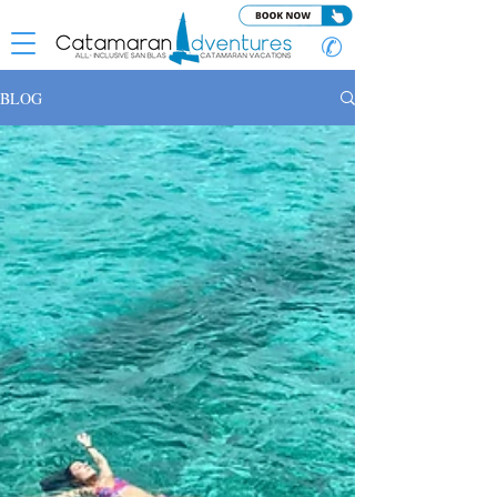
✆
BLOG