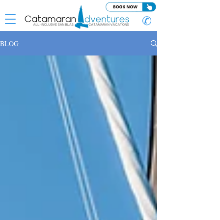
✆
BLOG