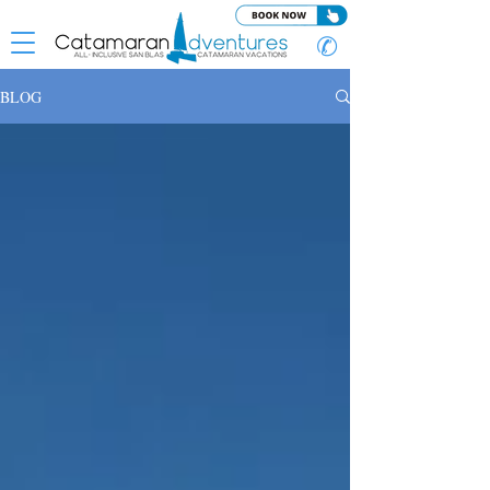
✆
BLOG