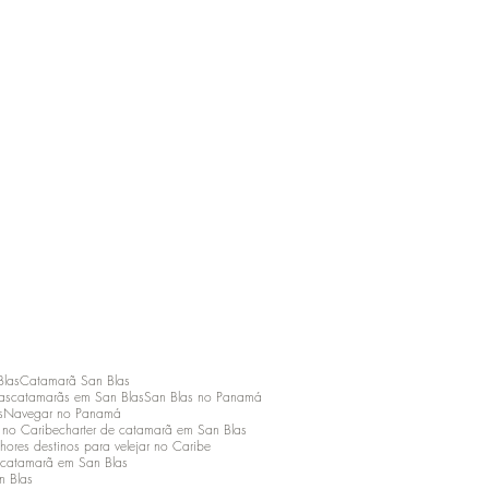
Blas
Catamarã San Blas
as
catamarãs em San Blas
San Blas no Panamá
s
Navegar no Panamá
o no Caribe
charter de catamarã em San Blas
hores destinos para velejar no Caribe
 catamarã em San Blas
n Blas