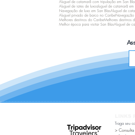
Aluguel de catamarã com tripulação em San Bla
Aluguel de iates de luxo
aluguel de catamarã em
Navegação de luxo em San Blas
Aluguel de cat
Aluguel privado de barco no Caribe
Navegação n
Melhores destinos do Caribe
Melhores destinos 
Melhor época para visitar San Blas
Aluguel de ca
As
LINKS 
Traga seu c
> Consulta