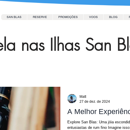
SAN BLAS
RESERVE
PROMOÇÕES
VOOS
BLOG
la nas Ilhas San B
Matt
27 de dez. de 2024
A Melhor Experiên
Explore San Blas: Uma jóia escondid
entusiastas de rum fino Imagine isso