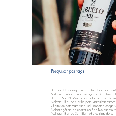
Pesquisar por tags
ilhas san blas
navegar em san blas
Ilhas San Blas
Melhores destinos de navegação no Caribe
san 
Ilhas de San Blas
Aluguel de catamarã com tripu
Melhores ilhas do Caribe para visitar
Ilhas Virgen
Charter de catamarã tudo incluído
como chegar 
Melhor agência de charter em San Blas
quanto t
Melhores ilhas de San Blas
melhores ilhas de san