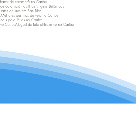
harter de catamarã no Caribe
 de catamarã nas Ilhas Virgens Britânicas
 iates de luxo em San Blas
s
Melhores destinos de vela no Caribe
ocais para férias no Caribe
ive Caribe
Aluguel de iate all-inclusive no Caribe
CONTATE-NOS:
+1 (954) 982-8530
infocharter@catamaranadventures.net