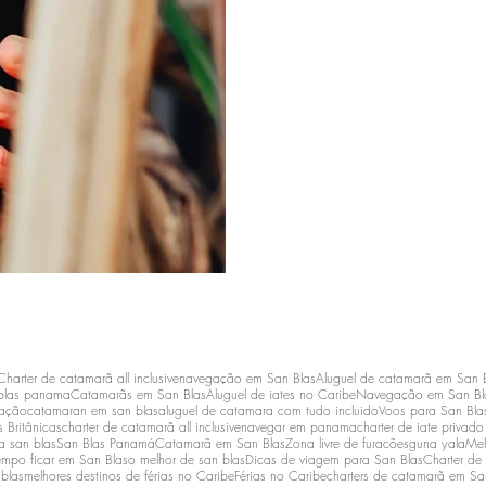
Charter de catamarã all inclusive
navegação em San Blas
Aluguel de catamarã em San 
blas panama
Catamarãs em San Blas
Aluguel de iates no Caribe
Navegação em San Bl
lação
catamaran em san blas
aluguel de catamara com tudo incluido
Voos para San Bla
s Britânicas
charter de catamarã all inclusive
navegar em panama
charter de iate privad
a san blas
San Blas Panamá
Catamarã em San Blas
Zona livre de furacões
guna yala
Mel
empo ficar em San Blas
o melhor de san blas
Dicas de viagem para San Blas
Charter de
 blas
melhores destinos de férias no Caribe
Férias no Caribe
charters de catamarã em Sa