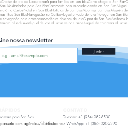
s
Charter de iate de luxo
catamarã para familias em san blas
Como chegar a San Blas
C
 San Blas
Traslados para San Blas
Catamarãs com ar-condicionado em San Blas
Aluguel
amarã no Caribe
Natal em San Blas
Notícias de San Blas
Moorings San Blas
Aluguéis de
as Ilhas San Blas
Navegação no Caribe
Aluguel privado de iates
Navegar em San Bla
de navegação para americanos
Melhores destinos de iate
O pior de San Blas
Melhores l
tamarã all inclusive
Aluguel de iate all inclusive no Caribe
Aluguel de catamarã all inclus
sine nossa newsletter
Juntar
RÁPIDOS
CONTATO
atamarã para San Blas
Telefone: +1 (954) 982-8530
 parceria com agências/distribuidores
> WhatsApp:
+1 (386) 320-5290