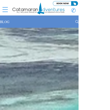
✆
BLOG