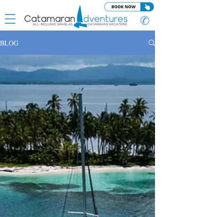
✆
BLOG