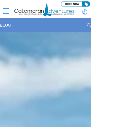
✆
BLOG