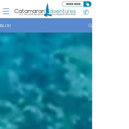
✆
BLOG