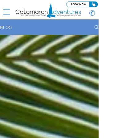
✆
BLOG