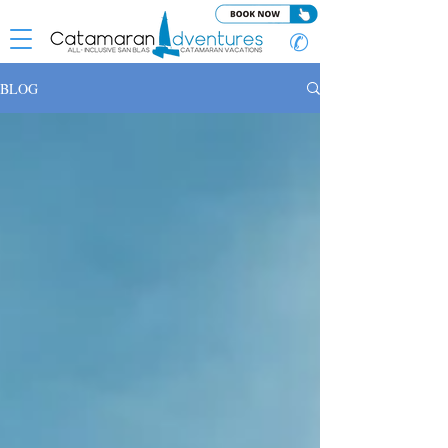
✆
BLOG