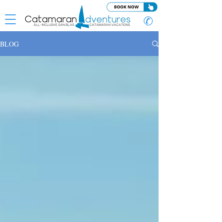
✆
BLOG