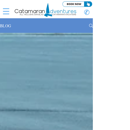
✆
BLOG