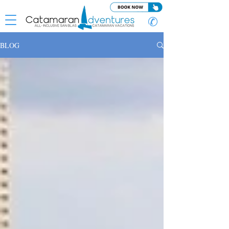
✆
BLOG