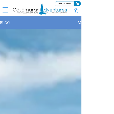
✆
BLOG