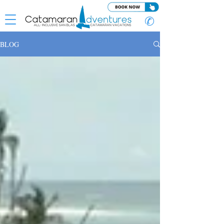
✆
BLOG