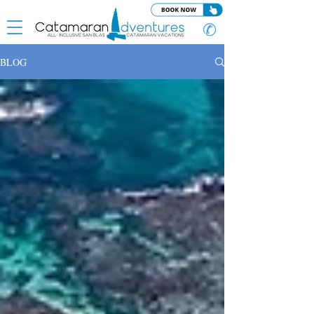
✆
BLOG