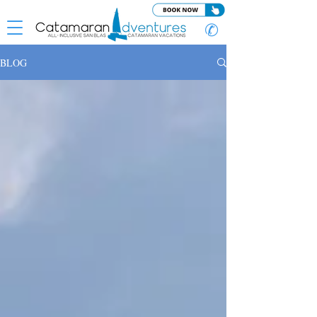
✆
BLOG