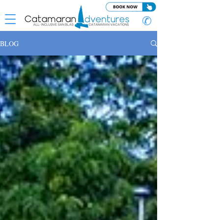
✆
BLOG