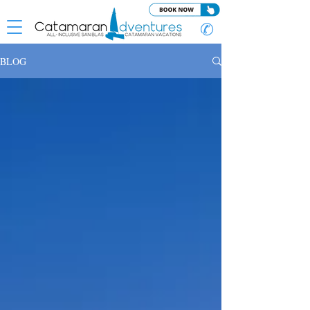
✆
BLOG