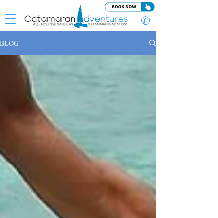
✆
BLOG