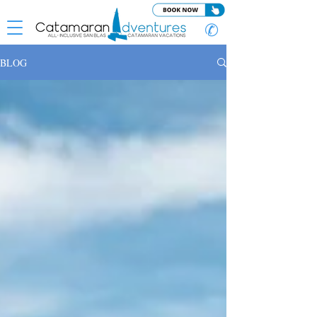
✆
BLOG