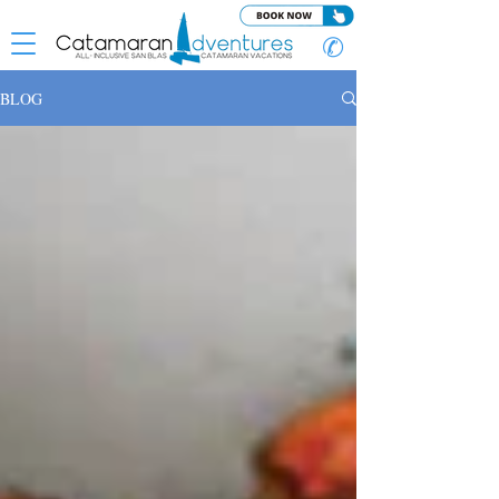
✆
BLOG