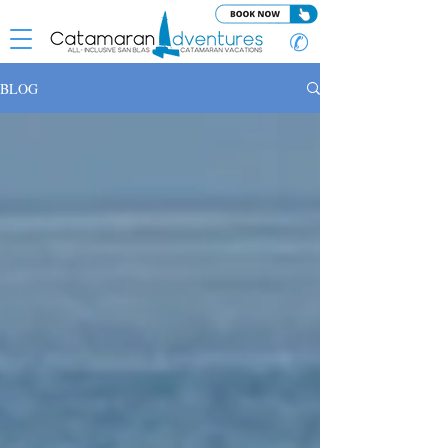
✆
BLOG