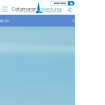
✆
BLOG