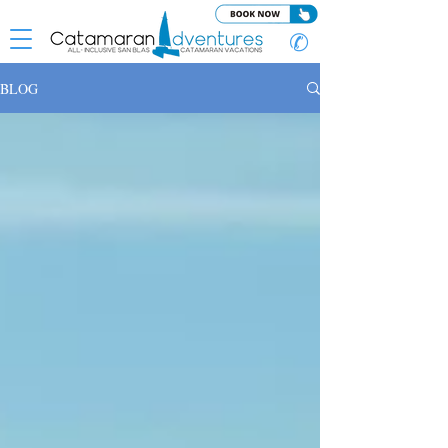
✆
BLOG