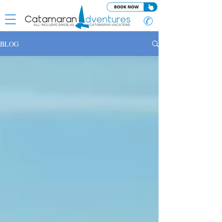
✆
BLOG