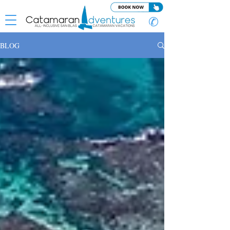
✆
BLOG