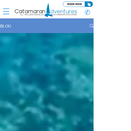
✆
BLOG