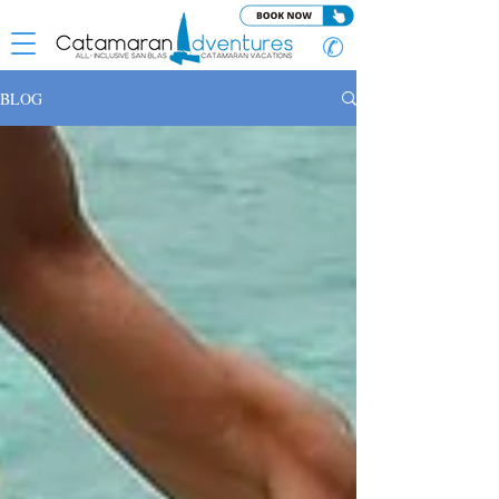
✆
BLOG