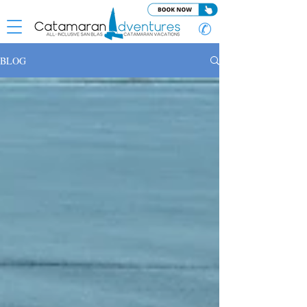
✆
BLOG