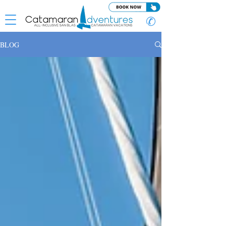
✆
BLOG