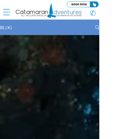
✆
BLOG