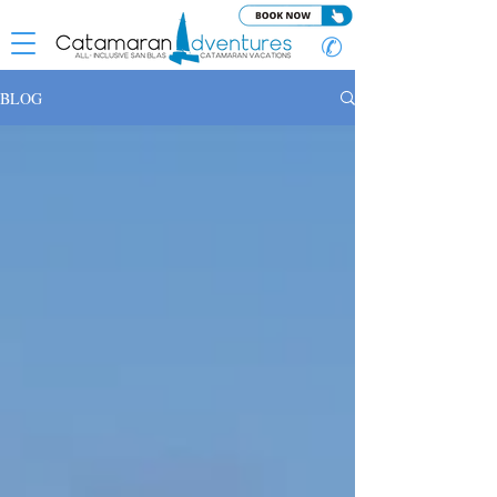
✆
BLOG