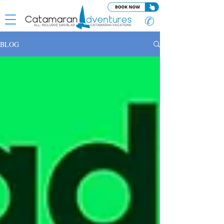
✆
BLOG