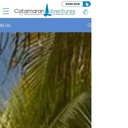
✆
BLOG