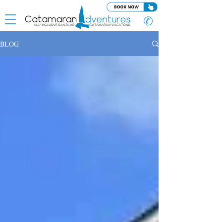
✆
BLOG