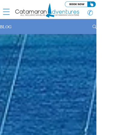
✆
BLOG