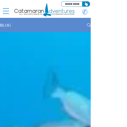
✆
BLOG