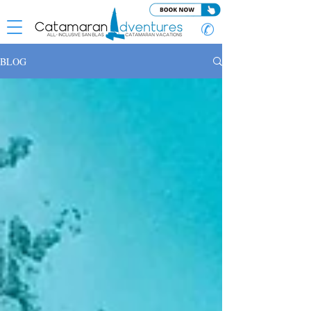
✆
BLOG