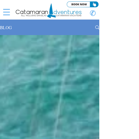
✆
BLOG