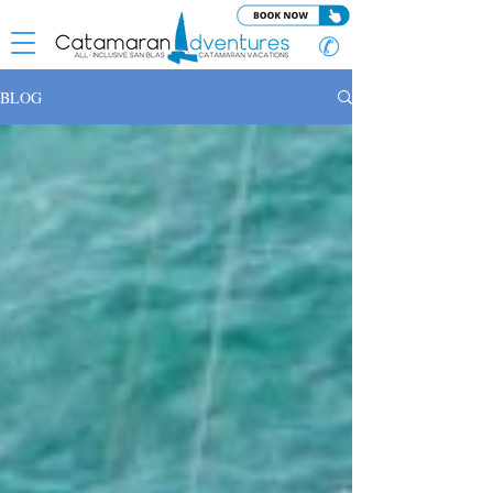
✆
BLOG