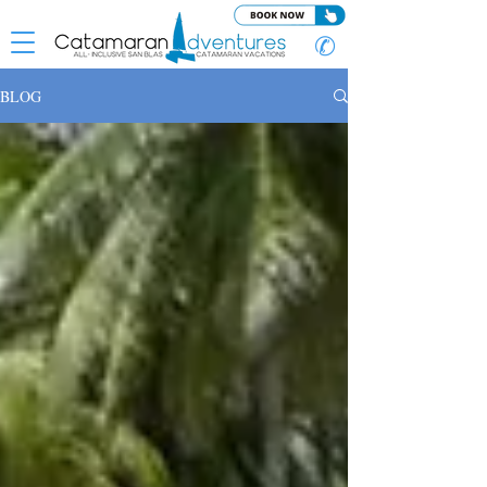
✆
BLOG