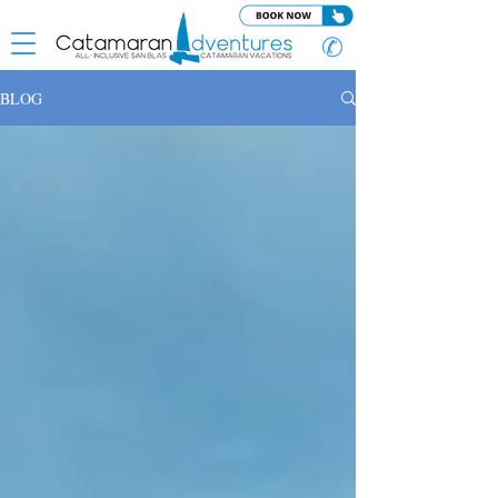
✆
BLOG