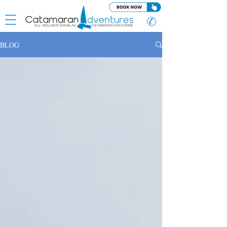
✆
BLOG