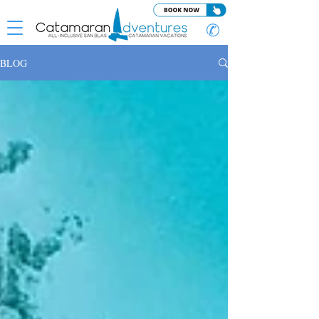
✆
BLOG