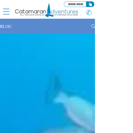
✆
BLOG