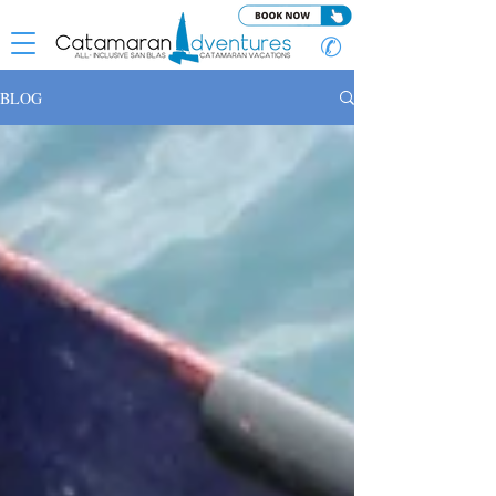
✆
BLOG